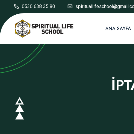
0530 638 35 80
spirituallifeschool@gmail.
ANA SAYFA
İP