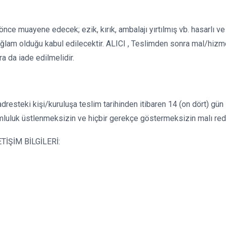
ce muayene edecek; ezik, kırık, ambalajı yırtılmış vb. hasarlı ve
ağlam olduğu kabul edilecektir. ALICI , Teslimden sonra mal/hiz
a da iade edilmelidir.
resteki kişi/kuruluşa teslim tarihinden itibaren 14 (on dört) gün i
rumluluk üstlenmeksizin ve hiçbir gerekçe göstermeksizin malı re
TİŞİM BİLGİLERİ: