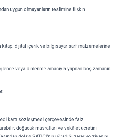
ndan uygun olmayanların teslimine ilişkin
itap, dijital içerik ve bilgisayar sarf malzemelerine
e eğlence veya dinlenme amacıyla yapılan boş zamanın
r.
kredi kartı sözleşmesi çerçevesinde faiz
rabilir; doğacak masrafları ve vekâlet ücretini
asından dolayı SATICI’nın uğradığı zarar ve ziyanını