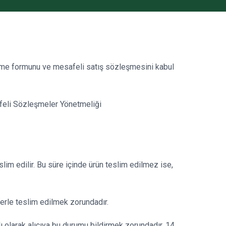
irme formunu ve mesafeli satış sözleşmesini kabul
safeli Sözleşmeler Yönetmeliği
slim edilir. Bu süre içinde ürün teslim edilmez ise,
elerle teslim edilmek zorundadır.
ı olarak alıcıya bu durumu bildirmek zorundadır. 14