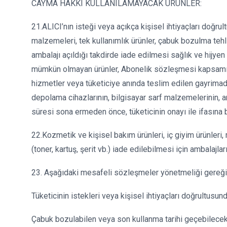
CAYMA HAKKI KULLANILAMAYACAK ÜRÜNLER:
21.ALICI’nın isteği veya açıkça kişisel ihtiyaçları doğru
malzemeleri, tek kullanımlık ürünler, çabuk bozulma tehl
ambalajı açıldığı takdirde iade edilmesi sağlık ve hijye
mümkün olmayan ürünler, Abonelik sözleşmesi kapsamında 
hizmetler veya tüketiciye anında teslim edilen gayrimaddi 
depolama cihazlarının, bilgisayar sarf malzemelerinin, 
süresi sona ermeden önce, tüketicinin onayı ile ifasına
22.Kozmetik ve kişisel bakım ürünleri, iç giyim ürünleri,
(toner, kartuş, şerit vb.) iade edilebilmesi için ambala
23. Aşağıdaki mesafeli sözleşmeler yönetmeliği gereğin
Tüketicinin istekleri veya kişisel ihtiyaçları doğrultusun
Çabuk bozulabilen veya son kullanma tarihi geçebilecek 