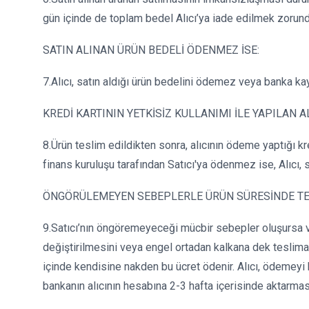
gün içinde de toplam bedel Alıcı’ya iade edilmek zorund
SATIN ALINAN ÜRÜN BEDELİ ÖDENMEZ İSE:
7.Alıcı, satın aldığı ürün bedelini ödemez veya banka kay
KREDİ KARTININ YETKİSİZ KULLANIMI İLE YAPILAN A
8.Ürün teslim edildikten sonra, alıcının ödeme yaptığı kred
finans kuruluşu tarafından Satıcı'ya ödenmez ise, Alıcı,
ÖNGÖRÜLEMEYEN SEBEPLERLE ÜRÜN SÜRESİNDE TES
9.Satıcı’nın öngöremeyeceği mücbir sebepler oluşursa ve ür
değiştirilmesini veya engel ortadan kalkana dek teslimatı
içinde kendisine nakden bu ücret ödenir. Alıcı, ödemeyi k
bankanın alıcının hesabına 2-3 hafta içerisinde aktarması