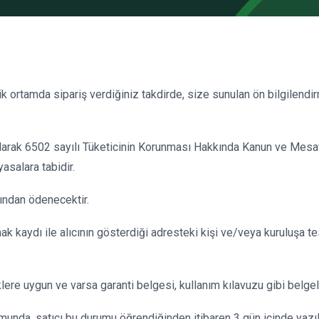
k ortamda sipariş verdiğiniz takdirde, size sunulan ön bilgilend
lgili olarak 6502 sayılı Tüketicinin Korunması Hakkında Kanun ve Me
asalara tabidir.
fından ödenecektir.
ak kaydı ile alıcının gösterdiği adresteki kişi ve/veya kuruluşa te
liklere uygun ve varsa garanti belgesi, kullanım kılavuzu gibi belg
munda, satıcı bu durumu öğrendiğinden itibaren 3 gün içinde yazıl