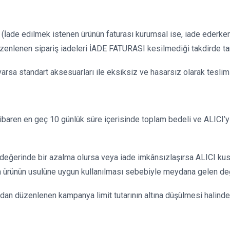
ı, (İade edilmek istenen ürünün faturası kurumsal ise, iade ederk
üzenlenen sipariş iadeleri İADE FATURASI kesilmediği takdirde t
 varsa standart aksesuarları ile eksiksiz ve hasarsız olarak tesl
ibaren en geç 10 günlük süre içerisinde toplam bedeli ve ALICI’yı
değerinde bir azalma olursa veya iade imkânsızlaşırsa ALICI kusu
 ürünün usulüne uygun kullanılması sebebiyle meydana gelen değ
ndan düzenlenen kampanya limit tutarının altına düşülmesi halind