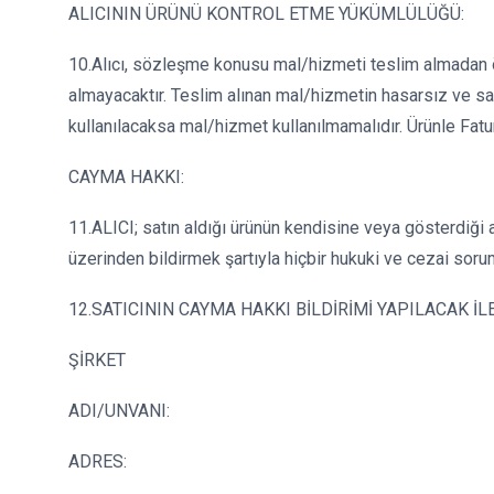
ALICININ ÜRÜNÜ KONTROL ETME YÜKÜMLÜLÜĞÜ:
10.Alıcı, sözleşme konusu mal/hizmeti teslim almadan ön
almayacaktır. Teslim alınan mal/hizmetin hasarsız ve s
kullanılacaksa mal/hizmet kullanılmamalıdır. Ürünle Fatur
CAYMA HAKKI:
11.ALICI; satın aldığı ürünün kendisine veya gösterdiği ad
üzerinden bildirmek şartıyla hiçbir hukuki ve cezai so
12.SATICININ CAYMA HAKKI BİLDİRİMİ YAPILACAK İLE
ŞİRKET
ADI/UNVANI:
ADRES: