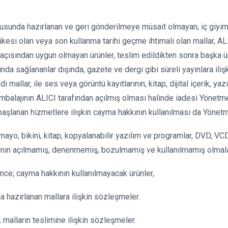
ltusunda hazırlanan ve geri gönderilmeye müsait olmayan, iç giyim a
ikesi olan veya son kullanma tarihi geçme ihtimali olan mallar, A
n açısından uygun olmayan ürünler, teslim edildikten sonra başka ü
sağlananlar dışında, gazete ve dergi gibi süreli yayınlara ilişki
mallar, ile ses veya görüntü kayıtlarının, kitap, dijital içerik, ya
ambalajının ALICI tarafından açılmış olması halinde iadesi Yönet
 başlanan hizmetlere ilişkin cayma hakkının kullanılması da Yönet
 mayo, bikini, kitap, kopyalanabilir yazılım ve programlar, DVD, VC
jlarının açılmamış, denenmemiş, bozulmamış ve kullanılmamış olmala
ce; cayma hakkının kullanılmayacak ürünler,
da hazırlanan mallara ilişkin sözleşmeler.
malların teslimine ilişkin sözleşmeler.