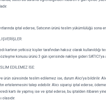
adır.
ıtlarında iptal ederse, Satıcının ürünü teslim yükümlülüğü sona er
LIŞVERİŞLER:
i kartının yetkisiz kişiler tarafından haksız olarak kullanıldığı te
 sözleşme konusu ürünü 3 gün içerisinde nakliye gideri SATICI’ya 
LİM EDİLEMEZ İSE:
ün süresinde teslim edilemez ise, durum Alıcı’ya bildirilir. Alıcı,
n ertelenmesini talep edebilir. Alıcı siparişi iptal ederse; ödemey
redi kartı ile yapmış ise ve iptal ederse, bu iptalden itibaren yin
 olasıdır.