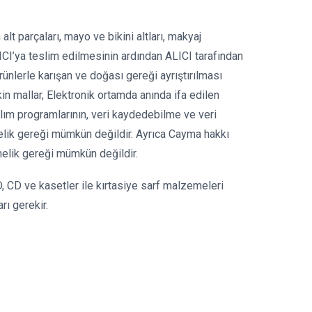
lt parçaları, mayo ve bikini altları, makyaj
LICI’ya teslim edilmesinin ardından ALICI tarafından
rünlerle karışan ve doğası gereği ayrıştırılması
n mallar, Elektronik ortamda anında ifa edilen
zılım programlarının, veri kaydedebilme ve veri
melik gereği mümkün değildir. Ayrıca Cayma hakkı
melik gereği mümkün değildir.
D, CD ve kasetler ile kırtasiye sarf malzemeleri
rı gerekir.