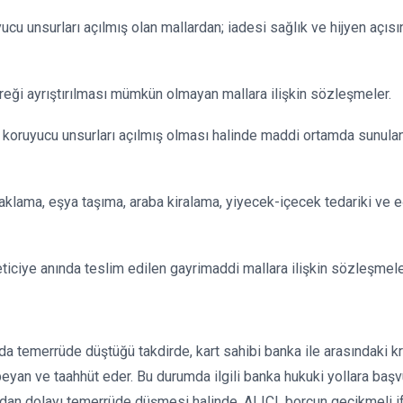
ucu unsurları açılmış olan mallardan; iadesi sağlık ve hijyen açısı
eği ayrıştırılması mümkün olmayan mallara ilişkin sözleşmeler.
 koruyucu unsurları açılmış olması halinde maddi ortamda sunulan k
onaklama, eşya taşıma, araba kiralama, yiyecek-içecek tedariki v
ticiye anında teslim edilen gayrimaddi mallara ilişkin sözleşmele
mda temerrüde düştüğü takdirde, kart sahibi banka ile arasındaki 
yan ve taahhüt eder. Bu durumda ilgili banka hukuki yollara başvu
ndan dolayı temerrüde düşmesi halinde, ALICI, borcun gecikmeli if