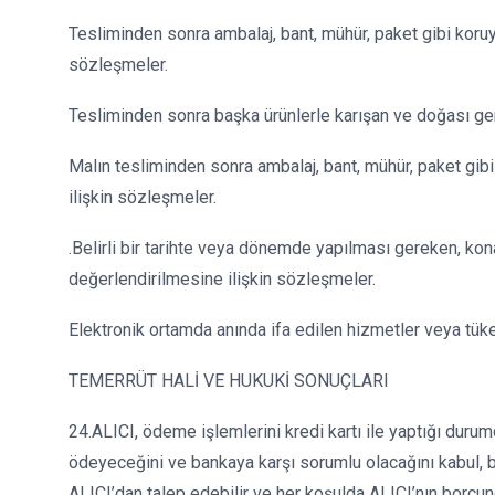
Tesliminden sonra ambalaj, bant, mühür, paket gibi koruy
sözleşmeler.
Tesliminden sonra başka ürünlerle karışan ve doğası ger
Malın tesliminden sonra ambalaj, bant, mühür, paket gibi
ilişkin sözleşmeler.
.Belirli bir tarihte veya dönemde yapılması gereken, k
değerlendirilmesine ilişkin sözleşmeler.
Elektronik ortamda anında ifa edilen hizmetler veya tüke
TEMERRÜT HALİ VE HUKUKİ SONUÇLARI
24.ALICI, ödeme işlemlerini kredi kartı ile yaptığı duru
ödeyeceğini ve bankaya karşı sorumlu olacağını kabul, be
ALICI’dan talep edebilir ve her koşulda ALICI’nın borcu