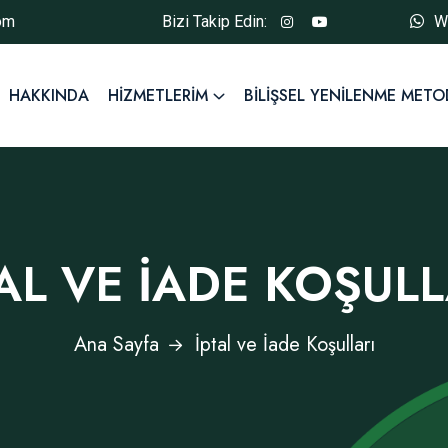
com
Bizi Takip Edin:
W
HAKKINDA
HIZMETLERIM
BILIŞSEL YENILENME MET
TAL VE İADE KOŞULL
Ana Sayfa
İptal ve İade Koşulları