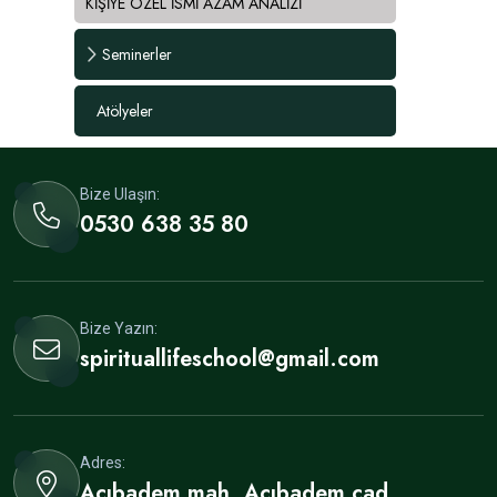
KİŞİYE ÖZEL İSMİ AZAM ANALİZİ
Seminerler
Atölyeler
Bize Ulaşın:
0530 638 35 80
Bize Yazın:
spirituallifeschool@gmail.com
Adres:
Acıbadem mah. Acıbadem cad.